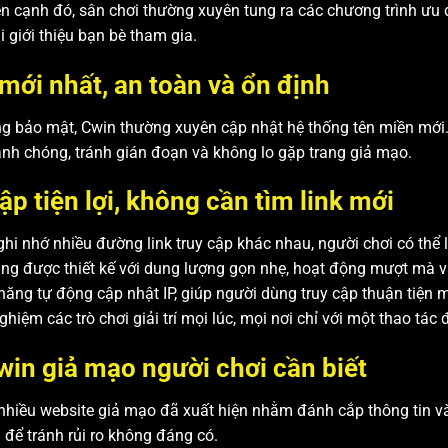
n cạnh đó, sân chơi thường xuyên tung ra các chương trình ưu đãi
 giới thiệu bạn bè tham gia.
mới nhất, an toàn và ổn định
 bảo mật, Cwin thường xuyên cập nhật hệ thống tên miền mới. V
nh chóng, tránh gián đoạn và không lo gặp trang giả mạo.
ập tiện lợi, không cần tìm link mới
hi nhớ nhiều đường link truy cập khác nhau, người chơi có thể
 được thiết kế với dung lượng gọn nhẹ, hoạt động mượt mà và tố
 năng tự động cập nhật IP, giúp người dùng truy cập thuận tiện 
hiệm các trò chơi giải trí mọi lúc, mọi nơi chỉ với một thao tác 
win giả mạo người chơi cần biết
hiều website giả mạo đã xuất hiện nhằm đánh cắp thông tin và 
 để tránh rủi ro không đáng có.