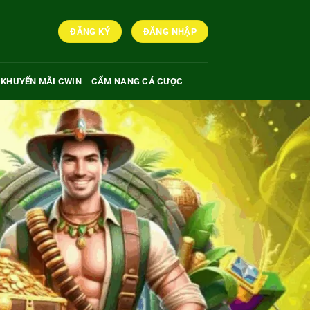
ĐĂNG KÝ
ĐĂNG NHẬP
KHUYẾN MÃI CWIN
CẨM NANG CÁ CƯỢC