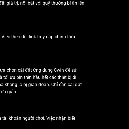
 giá trị, nổi bật với quỹ thưởng bí ẩn lên
iệc theo dõi link truy cập chính thức
 lựa chọn cài đặt ứng dụng Cwin để sử
i ưu pin trên hầu hết các thiết bị di
mà không lo bị gián đoạn. Chỉ cần cài đặt
đơn giản.
tài khoản người chơi. Việc nhận biết