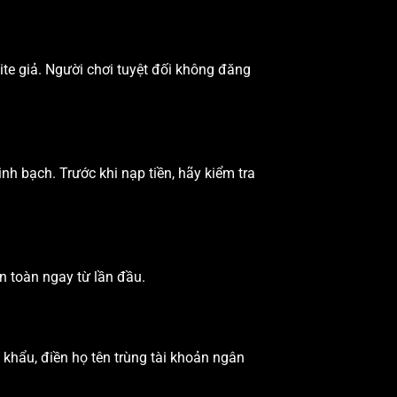
ite giả. Người chơi tuyệt đối không đăng
h bạch. Trước khi nạp tiền, hãy kiểm tra
n toàn ngay từ lần đầu.
khẩu, điền họ tên trùng tài khoản ngân