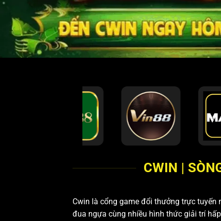
CWIN | SÒN
Cwin là cổng game đổi thưởng trực tuyến n
đua ngựa cùng nhiều hình thức giải trí hấp