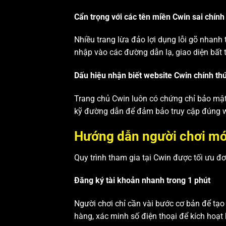
Cẩn trọng với các tên miền Cwin sai chính
Nhiều trang lừa đảo lợi dụng lỗi gõ nhanh 
nhập vào các đường dẫn lạ, giao diện bất
Dấu hiệu nhận biết website Cwin chính th
Trang chủ Cwin luôn có chứng chỉ bảo mật 
kỹ đường dẫn để đảm bảo truy cập đúng w
Hướng dẫn người chơi mớ
Quy trình tham gia tại Cwin được tối ưu đ
Đăng ký tài khoản nhanh trong 1 phút
Người chơi chỉ cần vài bước cơ bản để tạo
hàng, xác minh số điện thoại để kích hoạt