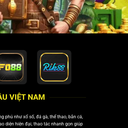
ẦU VIỆT NAM
 phú như xổ số, đá gà, thể thao, bắn cá,
iao diện hiện đại, thao tác nhanh gọn giúp