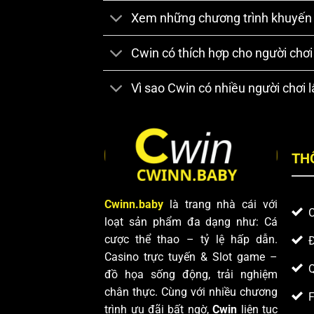
Xem những chương trình khuyến 
Cwin có thích hợp cho người chơ
Vì sao Cwin có nhiều người chơi l
TH
Cwinn.baby
là trang nhà cái với
C
loạt sản phẩm đa dạng như: Cá
cược thể thao – tỷ lệ hấp dẫn.
Đ
Casino trực tuyến & Slot game –
Q
đồ họa sống động, trải nghiệm
chân thực. Cùng với nhiều chương
F
trình ưu đãi bất ngờ,
Cwin
liên tục