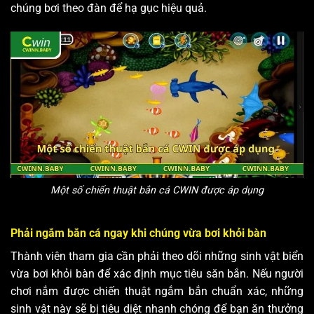
chúng bơi theo đàn để hạ gục hiệu quả.
Một số chiến thuật bắn cá CWIN được áp dụng
Phải ngắm bắn cá ngay khi chúng vừa bơi khỏi bàn
Thành viên tham gia cần phải theo dõi những sinh vật biển
vừa bơi khỏi bàn để xác định mục tiêu săn bắn. Nếu người
chơi nắm được chiến thuật ngắm bắn chuẩn xác, những
sinh vật này sẽ bị tiêu diệt nhanh chóng để bạn ăn thưởng