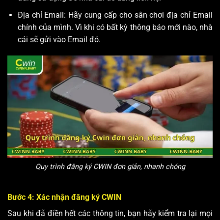
Địa chỉ Email: Hãy cung cấp cho sân chơi địa chỉ Email
chính của mình. Vì khi có bất kỳ thông báo mới nào, nhà
cái sẽ gửi vào Email đó.
Quy trình đăng ký CWIN đơn giản, nhanh chóng
Bước 4: Xác nhận đăng ký CWIN
Sau khi đã điền hết các thông tin, bạn hãy kiểm tra lại mọi