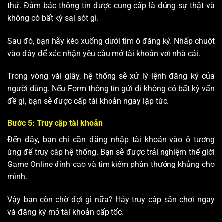
thứ. Đảm bảo thông tin được cung cấp là đúng sự thật và
không có bất kỳ sai sót gì.
Sau đó, bạn hãy kéo xuống dưới tìm ô đăng ký. Nhấp chuột
vào đây để xác nhận yêu cầu mở tài khoản với nhà cái.
Trong vòng vài giây, hệ thống sẽ xử lý lệnh đăng ký của
người dùng. Nếu Form thông tin gửi đi không có bất kỳ vấn
đề gì, bạn sẽ được cấp tài khoản ngay lập tức.
Bước 5: Truy cập tài khoản
Đến đây, bạn chỉ cần đăng nhập tài khoản vào ô tương
ứng để truy cập hệ thống. Bạn sẽ được trải nghiệm thế giới
Game Online đỉnh cao và tìm kiếm phần thưởng khủng cho
mình.
Vậy bạn còn chờ đợi gì nữa? Hãy truy cập sân chơi ngay
và đăng ký mở tài khoản cấp tốc.