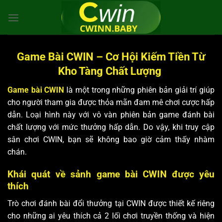
Bỏ
qua
nội
dung
Game Bài CWIN – Cơ Hội Kiếm Tiền Từ
Kho Tàng Chất Lượng
Game bài CWIN
là một trong những phiên bản giải trí giúp
cho người tham gia được thỏa mãn đam mê chơi cược hấp
dẫn. Loại hình này với vô vàn phiên bản game đánh bài
chất lượng với mức thưởng hấp dẫn. Do vậy, khi truy cập
sân chơi CWIN, bạn sẽ không bao giờ cảm thấy nhàm
chán.
Khái quát về sảnh game bài CWIN được yêu
thích
Trò chơi đánh bài đổi thưởng tại CWIN được thiết kế riêng
cho những ai yêu thích cả 2 lối chơi truyền thống và hiện