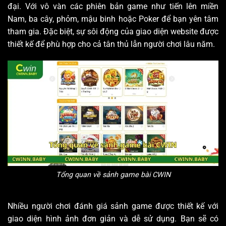
đại. Với vô vàn các phiên bản game như tiến lên miền
Nam, ba cây, phỏm, mậu binh hoặc Poker để bạn yên tâm
tham gia. Đặc biệt, sự sôi động của giao diện website được
thiết kế để phù hợp cho cả tân thủ lẫn người chơi lâu năm.
Tổng quan về sảnh game bài CWIN
Nhiều người chơi đánh giá sảnh game được thiết kế với
giao diện hình ảnh đơn giản và dễ sử dụng. Bạn sẽ có