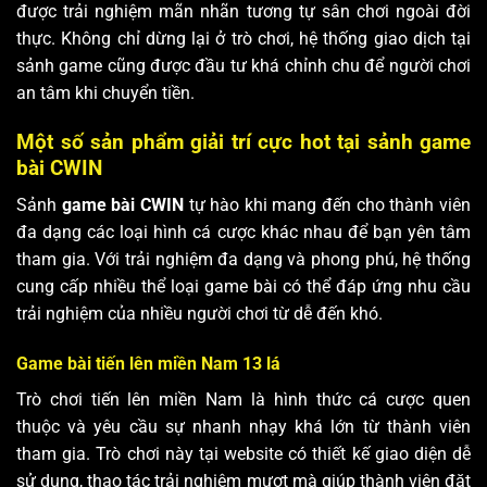
được trải nghiệm mãn nhãn tương tự sân chơi ngoài đời
thực. Không chỉ dừng lại ở trò chơi, hệ thống giao dịch tại
sảnh game cũng được đầu tư khá chỉnh chu để người chơi
an tâm khi chuyển tiền.
Một số sản phẩm giải trí cực hot tại sảnh game
bài CWIN
Sảnh
game bài CWIN
tự hào khi mang đến cho thành viên
đa dạng các loại hình cá cược khác nhau để bạn yên tâm
tham gia. Với trải nghiệm đa dạng và phong phú, hệ thống
cung cấp nhiều thể loại game bài có thể đáp ứng nhu cầu
trải nghiệm của nhiều người chơi từ dễ đến khó.
Game bài tiến lên miền Nam 13 lá
Trò chơi tiến lên miền Nam là hình thức cá cược quen
thuộc và yêu cầu sự nhanh nhạy khá lớn từ thành viên
tham gia. Trò chơi này tại website có thiết kế giao diện dễ
sử dụng, thao tác trải nghiệm mượt mà giúp thành viên đặt