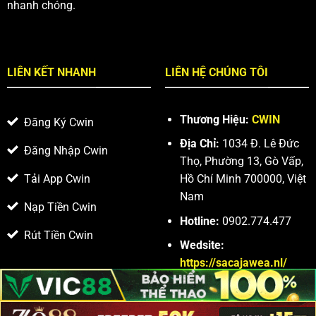
nhanh chóng.
LIÊN KẾT NHANH
LIÊN HỆ CHÚNG TÔI
Thương Hiệu:
CWIN
Đăng Ký Cwin
Địa Chỉ:
1034 Đ. Lê Đức
Đăng Nhập Cwin
Thọ, Phường 13, Gò Vấp,
Hồ Chí Minh 700000, Việt
Tải App Cwin
Nam
Nạp Tiền Cwin
Hotline:
0902.774.477
Rút Tiền Cwin
Wedsite:
https://sacajawea.nl/
Copyright 2026 ©
sacajawea.nl