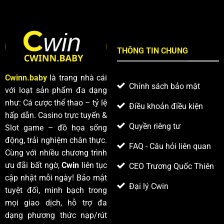
THÔNG TIN CHUNG
Cwinn.baby
là trang nhà cái
Chính sách bảo mật
với loạt sản phẩm đa dạng
như: Cá cược thể thao – tỷ lệ
Điều khoản điều kiện
hấp dẫn. Casino trực tuyến &
Quyền riêng tư
Slot game – đồ họa sống
động, trải nghiệm chân thực.
FAQ - Câu hỏi liên quan
Cùng với nhiều chương trình
ưu đãi bất ngờ,
Cwin
liên tục
CEO Trương Quốc Thiên
cập nhật mỗi ngày! Bảo mật
Đại lý Cwin
tuyệt đối, minh bạch trong
mọi giao dịch, hỗ trợ đa
dạng phương thức nạp/rút