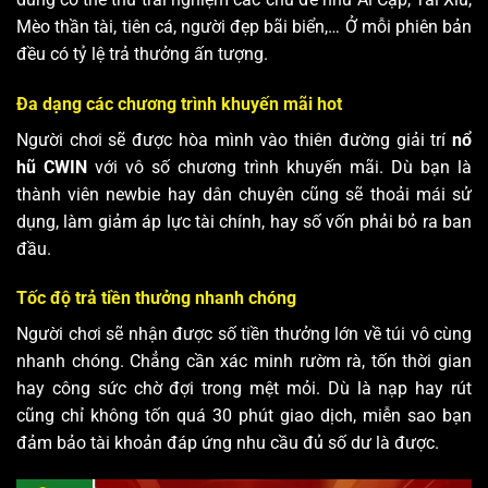
Mèo thần tài, tiên cá, người đẹp bãi biển,… Ở mỗi phiên bản
đều có tỷ lệ trả thưởng ấn tượng.
Đa dạng các chương trình khuyến mãi hot
Người chơi sẽ được hòa mình vào thiên đường giải trí
nổ
hũ CWIN
với vô số chương trình khuyến mãi. Dù bạn là
thành viên newbie hay dân chuyên cũng sẽ thoải mái sử
dụng, làm giảm áp lực tài chính, hay số vốn phải bỏ ra ban
đầu.
Tốc độ trả tiền thưởng nhanh chóng
Người chơi sẽ nhận được số tiền thưởng lớn về túi vô cùng
nhanh chóng. Chẳng cần xác minh rườm rà, tốn thời gian
hay công sức chờ đợi trong mệt mỏi. Dù là nạp hay rút
cũng chỉ không tốn quá 30 phút giao dịch, miễn sao bạn
đảm bảo tài khoản đáp ứng nhu cầu đủ số dư là được.