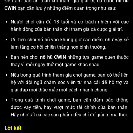
Để đảm bảo an toàn khi tham gia giải trí, cá cược
nổ hũ
CWIN
bạn cần lưu ý những điểm quan trọng như sau:
Người chơi cần đủ 18 tuổi và có trách nhiệm với các
hành động của bản thân khi tham gia cá cược giải trí.
Ưu tiên chơi nổ hũ vào khung giờ cao điểm, như vậy sẽ
làm tăng cơ hội chiến thắng hơn bình thường.
Bạn nên chơi
nổ hũ CWIN
những tựa game quen thuộc
thay vì mỗi ngày thử một game khác nhau.
Nếu trong quá trình tham gia chơi game, bạn có thể liên
hệ với đội ngũ chăm sóc viên từ nhà cái để hỗ trợ và
giải đáp mọi thắc mắc một cách nhanh chóng.
Trong quá trình chơi game, bạn cần đảm bảo không
được vay tiền, hay vượt mức tài chính của bản thân.
Hãy nhớ tất cả các sản phẩm đều chỉ để giải trí mà thôi.
Lời kết