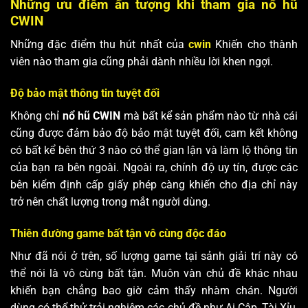
Những ưu điểm ấn tượng khi tham gia nổ hũ
CWIN
Những đặc điểm thu hút nhất của
cwin
Khiến cho thành
viên nào tham gia cũng phải dành nhiều lời khen ngợi.
Độ bảo mật thông tin tuyệt đối
Không chỉ
nổ hũ CWIN
mà bất kể sản phẩm nào từ nhà cái
cũng được đảm bảo độ bảo mật tuyệt đối, cam kết không
có bất kể bên thứ 3 nào có thể gian lận và làm lộ thông tin
của bạn ra bên ngoài. Ngoài ra, chính độ uy tín, được các
bên kiểm định cấp giấy phép càng khiến cho địa chỉ này
trở nên chất lượng trong mắt người dùng.
Thiên đường game bất tận vô cùng độc đáo
Như đã nói ở trên, số lượng game tại sảnh giải trí này có
thể nói là vô cùng bất tận. Muôn vàn chủ đề khác nhau
khiến bạn chẳng bao giờ cảm thấy nhàm chán. Người
dùng có thể thử trải nghiệm các chủ đề như Ai Cập, Tài Xỉu,