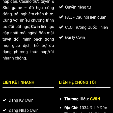
hấp dẫn. Casino trực tuyến &
Quyền riêng tư
Slot game – đồ họa sống
động, trải nghiệm chân thực.
FAQ - Câu hỏi liên quan
Cùng với nhiều chương trình
ưu đãi bất ngờ,
Cwin
liên tục
CEO Trương Quốc Thiên
cập nhật mỗi ngày! Bảo mật
Đại lý Cwin
tuyệt đối, minh bạch trong
mọi giao dịch, hỗ trợ đa
dạng phương thức nạp/rút
nhanh chóng.
LIÊN KẾT NHANH
LIÊN HỆ CHÚNG TÔI
Thương Hiệu:
CWIN
Đăng Ký Cwin
Địa Chỉ:
1034 Đ. Lê Đức
Đăng Nhập Cwin