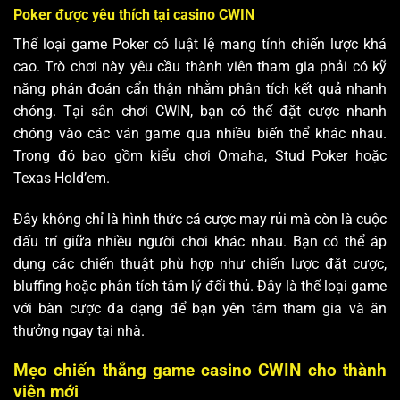
Poker được yêu thích tại casino CWIN
Thể loại game Poker có luật lệ mang tính chiến lược khá
cao. Trò chơi này yêu cầu thành viên tham gia phải có kỹ
năng phán đoán cẩn thận nhằm phân tích kết quả nhanh
chóng. Tại sân chơi CWIN, bạn có thể đặt cược nhanh
chóng vào các ván game qua nhiều biến thể khác nhau.
Trong đó bao gồm kiểu chơi Omaha, Stud Poker hoặc
Texas Hold’em.
Đây không chỉ là hình thức cá cược may rủi mà còn là cuộc
đấu trí giữa nhiều người chơi khác nhau. Bạn có thể áp
dụng các chiến thuật phù hợp như chiến lược đặt cược,
bluffing hoặc phân tích tâm lý đối thủ. Đây là thể loại game
với bàn cược đa dạng để bạn yên tâm tham gia và ăn
thưởng ngay tại nhà.
Mẹo chiến thắng game casino CWIN cho thành
viên mới