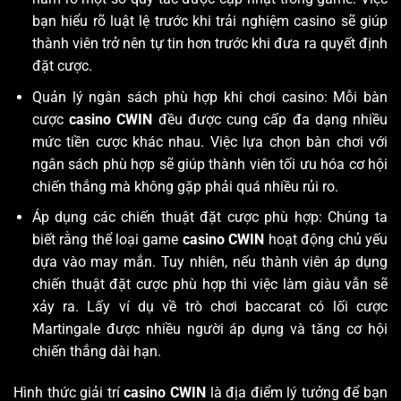
bạn hiểu rõ luật lệ trước khi trải nghiệm casino sẽ giúp
thành viên trở nên tự tin hơn trước khi đưa ra quyết định
đặt cược.
Quản lý ngân sách phù hợp khi chơi casino: Mỗi bàn
cược
casino CWIN
đều được cung cấp đa dạng nhiều
mức tiền cược khác nhau. Việc lựa chọn bàn chơi với
ngân sách phù hợp sẽ giúp thành viên tối ưu hóa cơ hội
chiến thắng mà không gặp phải quá nhiều rủi ro.
Áp dụng các chiến thuật đặt cược phù hợp: Chúng ta
biết rằng thể loại game
casino CWIN
hoạt động chủ yếu
dựa vào may mắn. Tuy nhiên, nếu thành viên áp dụng
chiến thuật đặt cược phù hợp thì việc làm giàu vẫn sẽ
xảy ra. Lấy ví dụ về trò chơi baccarat có lối cược
Martingale được nhiều người áp dụng và tăng cơ hội
chiến thắng dài hạn.
Hình thức giải trí
casino CWIN
là địa điểm lý tưởng để bạn