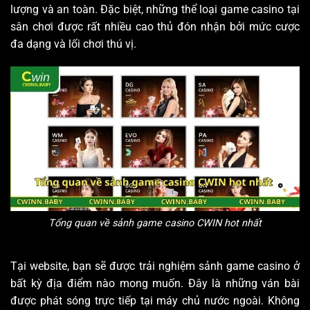
lượng và an toàn. Đặc biệt, những thể loại game casino tại
sân chơi được rất nhiều cao thủ đón nhận bởi mức cược
đa dạng và lối chơi thú vị.
Tổng quan về sảnh game casino CWIN hot nhất
Tại website, bạn sẽ được trải nghiệm sảnh game casino ở
bất kỳ địa điểm nào mong muốn. Đây là những ván bài
được phát sóng trực tiếp tại máy chủ nước ngoài. Không