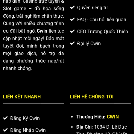
hấp dẫn. Casino trực tuyến &
Quyền riêng tư
Slot game – đồ họa sống
động, trải nghiệm chân thực.
FAQ - Câu hỏi liên quan
Cùng với nhiều chương trình
ưu đãi bất ngờ,
Cwin
liên tục
CEO Trương Quốc Thiên
cập nhật mỗi ngày! Bảo mật
Đại lý Cwin
tuyệt đối, minh bạch trong
mọi giao dịch, hỗ trợ đa
dạng phương thức nạp/rút
nhanh chóng.
LIÊN KẾT NHANH
LIÊN HỆ CHÚNG TÔI
Thương Hiệu:
CWIN
Đăng Ký Cwin
Địa Chỉ:
1034 Đ. Lê Đức
Đăng Nhập Cwin