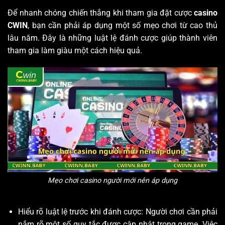
Để nhanh chóng chiến thắng khi tham gia đặt cược
casino
CWIN
, bạn cần phải áp dụng một số mẹo chơi từ cao thủ
lâu năm. Đây là những luật lệ đánh cược giúp thành viên
tham gia làm giàu một cách hiệu quả.
Mẹo chơi casino người mới nên áp dụng
Hiểu rõ luật lệ trước khi đánh cược: Người chơi cần phải
nắm rõ một số quy tắc được cập nhật trong game. Việc