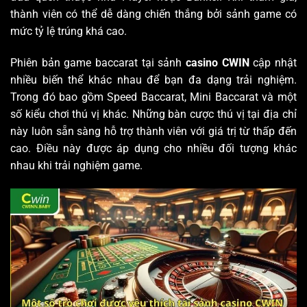
thành viên có thể dễ dàng chiến thắng bởi sảnh game có
mức tỷ lệ trúng khá cao.
Phiên bản game baccarat tại sảnh
casino CWIN
cập nhật
nhiều biến thể khác nhau để bạn đa dạng trải nghiệm.
Trong đó bao gồm Speed Baccarat, Mini Baccarat và một
số kiểu chơi thú vị khác. Những bàn cược thú vị tại địa chỉ
này luôn sẵn sàng hỗ trợ thành viên với giá trị từ thấp đến
cao. Điều này được áp dụng cho nhiều đối tượng khác
nhau khi trải nghiệm game.