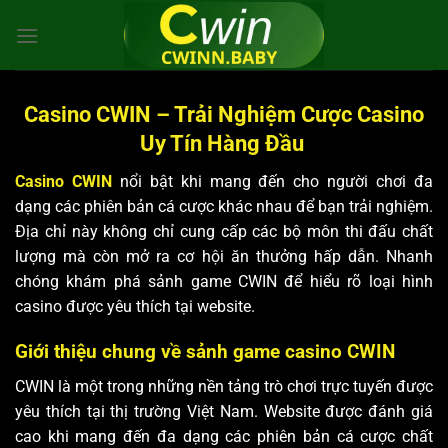
Bỏ
qua
nội
dung
Casino CWIN – Trải Nghiệm Cược Casino
Uy Tín Hàng Đầu
Casino CWIN
nổi bật khi mang đến cho người chơi đa
dạng các phiên bản cá cược khác nhau để bạn trải nghiệm.
Địa chỉ này không chỉ cung cấp các bộ môn thi đấu chất
lượng mà còn mở ra cơ hội ăn thưởng hấp dẫn. Nhanh
chóng khám phá sảnh game CWIN để hiểu rõ loại hình
casino được yêu thích tại website.
Giới thiệu chung về sảnh game casino CWIN
CWIN là một trong những nền tảng trò chơi trực tuyến được
yêu thích tại thị trường Việt Nam. Website được đánh giá
cao khi mang đến đa dạng các phiên bản cá cược chất