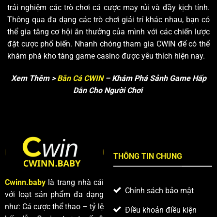
trải nghiệm các trò chơi cá cược may rủi và đầy kịch tính.
Thông qua đa dạng các trò chơi giải trí khác nhau, bạn có
thể gia tăng cơ hội ăn thưởng của mình với các chiến lược
đặt cược phổ biến. Nhanh chóng tham gia CWIN để có thể
khám phá kho tàng game casino được yêu thích hiện nay.
Xem Thêm >
Bắn Cá CWIN
– Khám Phá Sảnh Game Hấp
Dẫn Cho Người Chơi
THÔNG TIN CHUNG
Cwinn.baby
là trang nhà cái
Chính sách bảo mật
với loạt sản phẩm đa dạng
như: Cá cược thể thao – tỷ lệ
Điều khoản điều kiện