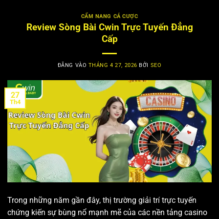
CẨM NANG CÁ CƯỢC
Review Sòng Bài Cwin Trực Tuyến Đẳng
Cấp
ĐĂNG VÀO
THÁNG 4 27, 2026
BỞI
SEO
27
Th4
Trong những năm gần đây, thị trường giải trí trực tuyến
chứng kiến sự bùng nổ mạnh mẽ của các nền tảng casino