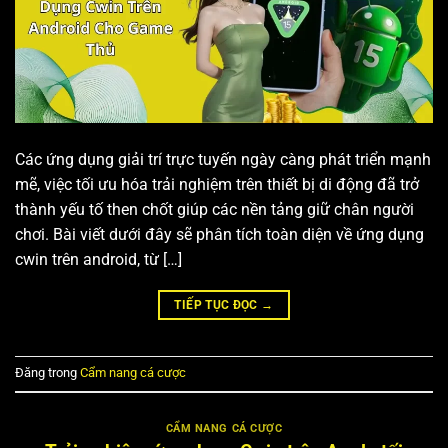
Các ứng dụng giải trí trực tuyến ngày càng phát triển mạnh
mẽ, việc tối ưu hóa trải nghiệm trên thiết bị di động đã trở
thành yếu tố then chốt giúp các nền tảng giữ chân người
chơi. Bài viết dưới đây sẽ phân tích toàn diện về ứng dụng
cwin trên android, từ […]
TIẾP TỤC ĐỌC
→
Đăng trong
Cẩm nang cá cược
CẨM NANG CÁ CƯỢC