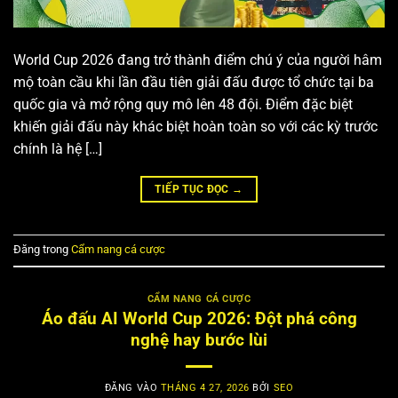
World Cup 2026 đang trở thành điểm chú ý của người hâm
mộ toàn cầu khi lần đầu tiên giải đấu được tổ chức tại ba
quốc gia và mở rộng quy mô lên 48 đội. Điểm đặc biệt
khiến giải đấu này khác biệt hoàn toàn so với các kỳ trước
chính là hệ […]
TIẾP TỤC ĐỌC
→
Đăng trong
Cẩm nang cá cược
CẨM NANG CÁ CƯỢC
Áo đấu AI World Cup 2026: Đột phá công
nghệ hay bước lùi
ĐĂNG VÀO
THÁNG 4 27, 2026
BỞI
SEO