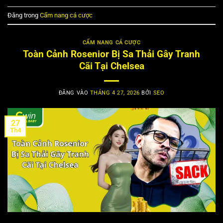
Đăng trong
Cẩm nang cá cược
CẨM NANG CÁ CƯỢC
Toàn Cảnh Rosenior Bị Sa Thải Gây Tranh
Cãi Tại Chelsea
ĐĂNG VÀO
THÁNG 4 27, 2026
BỞI
SEO
27
Th4