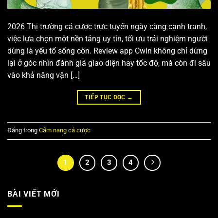
2026 Thị trường cá cược trực tuyến ngày càng cạnh tranh,
việc lựa chọn một nền tảng uy tín, tối ưu trải nghiệm người
dùng là yếu tố sống còn. Review app Cwin không chỉ dừng
lại ở góc nhìn đánh giá giao diện hay tốc độ, mà còn đi sâu
vào khả năng vận […]
TIẾP TỤC ĐỌC
→
Đăng trong
Cẩm nang cá cược
1
2
3
4
BÀI VIẾT MỚI