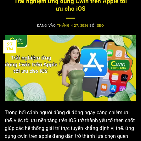
Trải nghiệm ứng dụng Cwin trên Apple tối
ưu cho iOS
ĐĂNG VÀO
THÁNG 4 27, 2026
BỞI
SEO
27
Th4
Trong bối cảnh người dùng di động ngày càng chiếm ưu
thế, việc tối ưu nền tảng trên iOS trở thành yếu tố then chốt
giúp các hệ thống giải trí trực tuyến khẳng định vị thế. ứng
dụng cwin trên apple đang dần trở thành lựa chọn quen