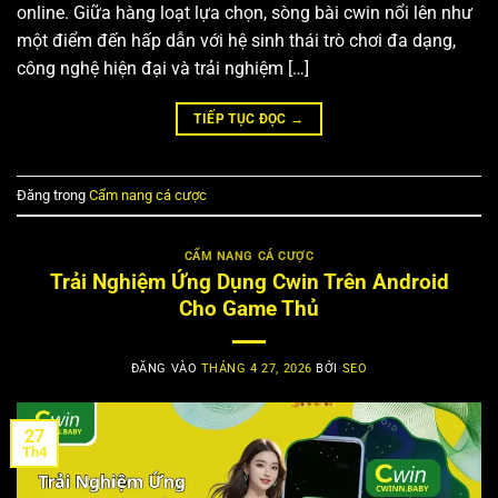
online. Giữa hàng loạt lựa chọn, sòng bài cwin nổi lên như
một điểm đến hấp dẫn với hệ sinh thái trò chơi đa dạng,
công nghệ hiện đại và trải nghiệm […]
TIẾP TỤC ĐỌC
→
Đăng trong
Cẩm nang cá cược
CẨM NANG CÁ CƯỢC
Trải Nghiệm Ứng Dụng Cwin Trên Android
Cho Game Thủ
ĐĂNG VÀO
THÁNG 4 27, 2026
BỞI
SEO
27
Th4