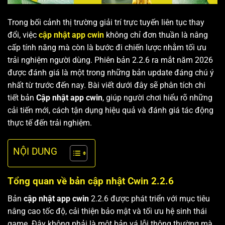
Trong bối cảnh thị trường giải trí trực tuyến liên tục thay
đổi, việc
cập nhật app cwin
không chỉ đơn thuần là nâng
cấp tính năng mà còn là bước đi chiến lược nhằm tối ưu
trải nghiệm người dùng. Phiên bản 2.2.6 ra mắt năm 2026
được đánh giá là một trong những bản update đáng chú ý
nhất từ trước đến nay. Bài viết dưới đây sẽ phân tích chi
tiết bản
Cập nhật app cwin
, giúp người chơi hiểu rõ những
cải tiến mới, cách tận dụng hiệu quả và đánh giá tác động
thực tế đến trải nghiệm.
NỘI DUNG
Tổng quan về bản cập nhật Cwin 2.2.6
Bản
cập nhật app cwin
2.2.6 được phát triển với mục tiêu
nâng cao tốc độ, cải thiện bảo mật và tối ưu hệ sinh thái
game. Đây không phải là một bản vá lỗi thông thường mà