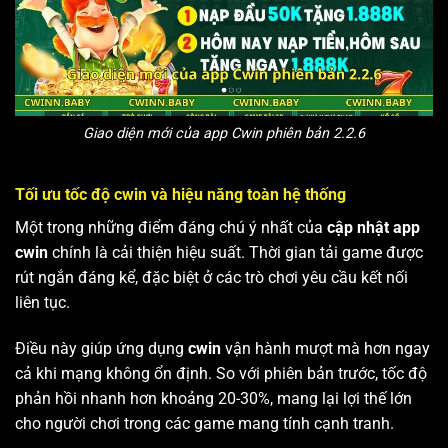
Giao diện mới của app Cwin phiên bản 2.2.6
Tối ưu tốc độ cwin và hiệu năng toàn hệ thống
Một trong những điểm đáng chú ý nhất của
cập nhật app
cwin
chính là cải thiện hiệu suất. Thời gian tải game được
rút ngắn đáng kể, đặc biệt ở các trò chơi yêu cầu kết nối
liên tục.
Điều này giúp ứng dụng
cwin
vận hành mượt mà hơn ngay
cả khi mạng không ổn định. So với phiên bản trước, tốc độ
phản hồi nhanh hơn khoảng 20-30%, mang lại lợi thế lớn
cho người chơi trong các game mang tính cạnh tranh.