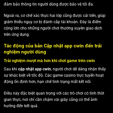
đảm bảo thông tin người dùng được bảo vệ tối đa.
Ngoài ra, cơ chế xác thực hai lớp cũng được cải tiến, giúp
giảm thiểu nguy cơ bị đánh cắp tài khoản. Đây là điểm
cộng lớn cho những người chơi thường xuyên giao dịch
trên ứng dụng.
Tác động của bản Cập nhật app cwin đến trải
nghiệm người dùng
Trải nghiệm mượt mà hơn khi chơi game trên cwin
Sau khi
cập nhật app cwin
, người chơi dễ dàng nhận thấy
sự khác biệt về tốc độ. Các game casino trực tuyến hoạt
động ổn định hơn, hạn chế tình trạng mất kết nối.
Điều này đặc biệt quan trọng với các trò chơi có tính thời
gian thực, nơi chỉ cần chậm vài giây cũng có thể ảnh
hưởng đến kết quả.