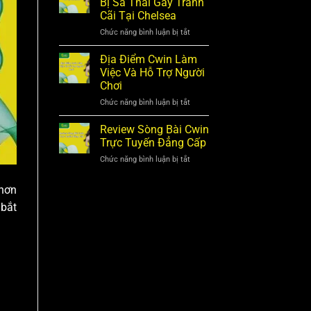
Bị Sa Thải Gây Tranh
World
Cãi Tại Chelsea
Cup
Chức năng bình luận bị tắt
ở
2026:
Toàn
Đột
Cảnh
phá
Địa Điểm Cwin Làm
Rosenior
công
Việc Và Hỗ Trợ Người
Bị
nghệ
Chơi
Sa
hay
Chức năng bình luận bị tắt
ở
Thải
bước
Địa
Gây
lùi
Điểm
Tranh
Review Sòng Bài Cwin
Cwin
Cãi
Trực Tuyến Đẳng Cấp
Làm
Tại
Chức năng bình luận bị tắt
ở
Việc
Chelsea
Review
Và
Sòng
Hỗ
hơn
Bài
Trợ
 bắt
Cwin
Người
Trực
Chơi
Tuyến
Đẳng
Cấp