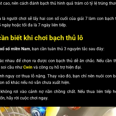
át cao, nên cách đánh bạch thủ hình quả trám có tỷ lệ trúng th
a là người chơi sẽ lấy hai con số cuối của giải 7 làm con bạch 
ngày hoặc tối đa là 7 ngày liên tiếp.
ần biết khi chơi bạch thủ lô
ủ xổ số miền Nam
, bạn cần tuân thủ 3 nguyên tắc sau đây:
ác nhau để chọn ra được con bạch thủ dễ ăn chắc. Nếu cần th
 soi cầu như
Cwin
và công cụ hỗ trợ hiện đại.
ánh nguy cơ thua lỗ nặng. Thay vào đó, bạn chỉ nên nuôi con 
con số khác nếu nó vẫn chưa xuất hiện.
không rơi vào cảnh nợ nần chồng chất. Nếu thua liên tiếp 
, hãy rời cuộc chơi ngay.