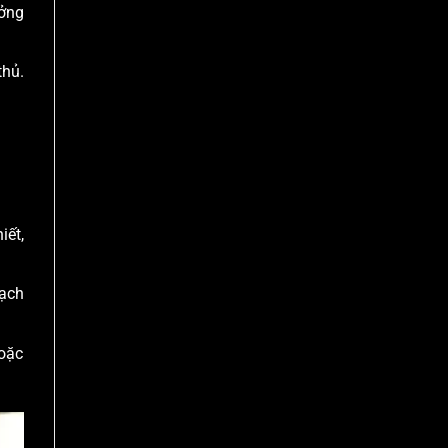
ưởng
thủ.
iết,
bạch
hoặc