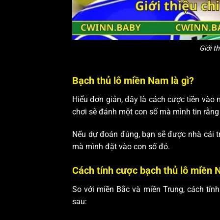
Giới t
Bạch thủ lô miền Nam là gì?
Hiểu đơn giản, đây là cách cược tiền vào
chơi sẽ đánh một con số mà mình tin rằng 
Nếu dự đoán đúng, bạn sẽ được nhà cái trả
mà mình đặt vào con số đó.
Cách tính cược bạch thủ lô miền
So với miền Bắc và miền Trung, cách tín
sau: