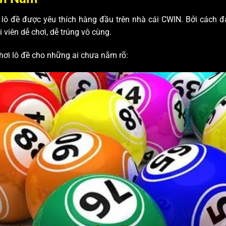
 lô đề được yêu thích hàng đầu trên nhà cái CWIN. Bởi cách 
 viên dễ chơi, dễ trúng vô cùng.
 chơi lô đề cho những ai chưa nắm rõ: