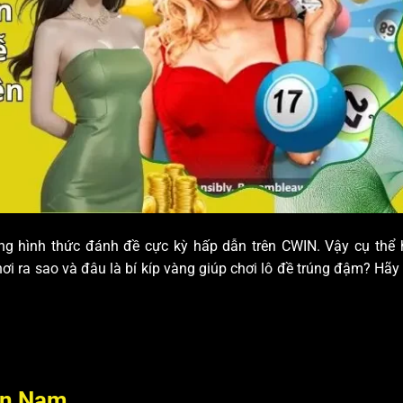
ng hình thức đánh đề cực kỳ hấp dẫn trên CWIN. Vậy cụ thể 
ơi ra sao và đâu là bí kíp vàng giúp chơi lô đề trúng đậm? Hãy
iền Nam