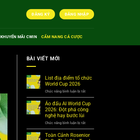
ĐĂNG KÝ
ĐĂNG NHẬP
KHUYẾN MÃI CWIN
CẨM NANG CÁ CƯỢC
BÀI VIẾT MỚI
List địa điểm tổ chức
World Cup 2026
Chức năng bình luận bị tắt
ở
List
địa
Áo đấu AI World Cup
điểm
2026: Đột phá công
tổ
nghệ hay bước lùi
chức
Chức năng bình luận bị tắt
ở
World
Áo
Cup
đấu
2026
Toàn Cảnh Rosenior
AI