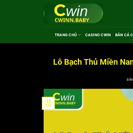
Bỏ
qua
nội
dung
TRANG CHỦ
CASINO CWIN
BẮN CÁ 
Lô Bạch Thủ Miền Na
ĐĂ
12
Th7