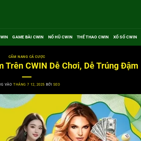
CWIN
GAME BÀI CWIN
NỔ HŨ CWIN
THỂ THAO CWIN
XỔ SỐ CWIN
CẨM NANG CÁ CƯỢC
m Trên CWIN Dễ Chơi, Dễ Trúng Đậm
NG VÀO
THÁNG 7 12, 2025
BỞI
SEO