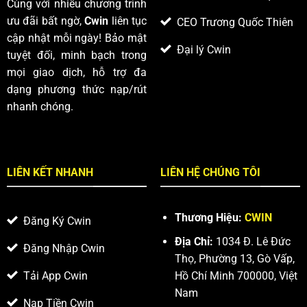
Cùng với nhiều chương trình
ưu đãi bất ngờ,
Cwin
liên tục
CEO Trương Quốc Thiên
cập nhật mỗi ngày! Bảo mật
Đại lý Cwin
tuyệt đối, minh bạch trong
mọi giao dịch, hỗ trợ đa
dạng phương thức nạp/rút
nhanh chóng.
LIÊN KẾT NHANH
LIÊN HỆ CHÚNG TÔI
Thương Hiệu:
CWIN
Đăng Ký Cwin
Địa Chỉ:
1034 Đ. Lê Đức
Đăng Nhập Cwin
Thọ, Phường 13, Gò Vấp,
Hồ Chí Minh 700000, Việt
Tải App Cwin
Nam
Nạp Tiền Cwin