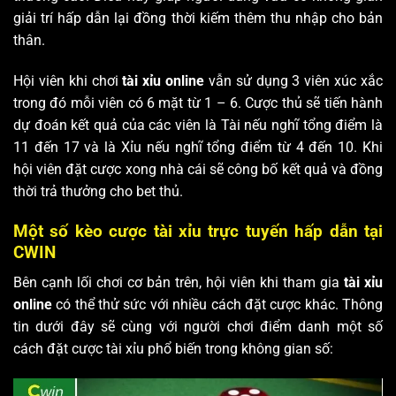
giải trí hấp dẫn lại đồng thời kiếm thêm thu nhập cho bản
thân.
Hội viên khi chơi
tài xỉu online
vẫn sử dụng 3 viên xúc xắc
trong đó mỗi viên có 6 mặt từ 1 – 6. Cược thủ sẽ tiến hành
dự đoán kết quả của các viên là Tài nếu nghĩ tổng điểm là
11 đến 17 và là Xỉu nếu nghĩ tổng điểm từ 4 đến 10. Khi
hội viên đặt cược xong nhà cái sẽ công bố kết quả và đồng
thời trả thưởng cho bet thủ.
Một số kèo cược tài xỉu trực tuyến hấp dẫn tại
CWIN
Bên cạnh lối chơi cơ bản trên, hội viên khi tham gia
tài xỉu
online
có thể thử sức với nhiều cách đặt cược khác. Thông
tin dưới đây sẽ cùng với người chơi điểm danh một số
cách đặt cược tài xỉu phổ biến trong không gian số: