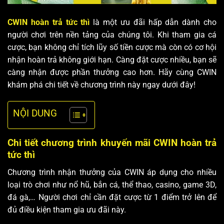
CWIN hoàn trả tức thì
là một ưu đãi hấp dẫn dành cho
người chơi trên nền tảng của chúng tôi. Khi tham gia cá
cược, bạn không chỉ tích lũy số tiền cược mà còn có cơ hội
nhận hoàn trả không giới hạn. Càng đặt cược nhiều, bạn sẽ
càng nhận được phần thưởng cao hơn. Hãy cùng CWIN
khám phá chi tiết về chương trình này ngay dưới đây!
NỘI DUNG
Chi tiết chương trình khuyến mãi CWIN hoàn trả
tức thì
Chương trình nhận thưởng của CWIN áp dụng cho nhiều
loại trò chơi như nổ hũ, bắn cá, thể thao, casino, game 3D,
đá gà,… Người chơi chỉ cần đặt cược từ 1 điểm trở lên để
đủ điều kiện tham gia ưu đãi này.