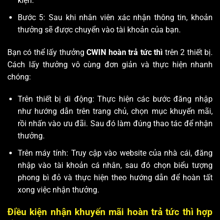
kiện.
Bước 5: Sau khi nhân viên xác nhận thông tin, khoản
thưởng sẽ được chuyển vào tài khoản của bạn.
Bạn có thể lấy thưởng
CWIN hoàn trả tức thì
trên 2 thiết bị.
Cách lấy thưởng vô cùng đơn giản và thực hiện nhanh
chóng:
Trên thiết bị di động: Thực hiện các bước đăng nhập
như hướng dẫn trên trang chủ, chọn mục khuyến mãi,
rồi nhấn vào ưu đãi. Sau đó làm đúng thao tác để nhận
thưởng.
Trên máy tính: Truy cập vào website của nhà cái, đăng
nhập vào tài khoản cá nhân, sau đó chọn biểu tượng
phong bì đỏ và thực hiện theo hướng dẫn để hoàn tất
xong việc nhận thưởng.
Điều kiện nhận khuyến mãi hoàn trả tức thì hợp