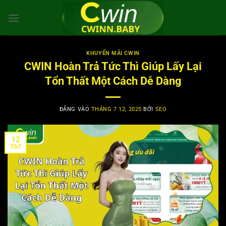
Bỏ
qua
nội
dung
KHUYẾN MÃI CWIN
CWIN Hoàn Trả Tức Thì Giúp Lấy Lại
Tổn Thất Một Cách Dễ Dàng
ĐĂNG VÀO
THÁNG 7 12, 2025
BỞI
SEO
12
Th7