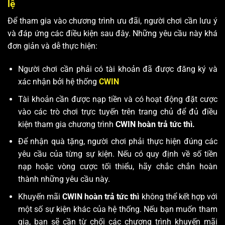
lệ
Để tham gia vào chương trình ưu đãi, người chơi cần lưu ý
và đáp ứng các điều kiện sau đây. Những yêu cầu này khá
đơn giản và dễ thực hiện:
Người chơi cần phải có tài khoản đã được đăng ký và
xác nhận bởi hệ thống
CWIN
Tài khoản cần được nạp tiền và có hoạt động đặt cược
vào các trò chơi trực tuyến trên trang chủ để đủ điều
kiện tham gia chương trình
CWIN hoàn trả tức thì.
Để nhận quà tặng, người chơi phải thực hiện đúng các
yêu cầu của từng sự kiện. Nếu có quy định về số tiền
nạp hoặc vòng cược tối thiểu, hãy chắc chắn hoàn
thành những yêu cầu này.
Khuyến mãi
CWIN hoàn trả tức thì
không thể kết hợp với
một số sự kiện khác của hệ thống. Nếu bạn muốn tham
gia, bạn sẽ cần từ chối các chương trình khuyến mãi