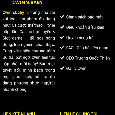
Cwinn.baby
là trang nhà cái
Chính sách bảo mật
với loạt sản phẩm đa dạng
như: Cá cược thể thao – tỷ lệ
Điều khoản điều kiện
hấp dẫn. Casino trực tuyến &
Quyền riêng tư
Slot game – đồ họa sống
động, trải nghiệm chân thực.
FAQ - Câu hỏi liên quan
Cùng với nhiều chương trình
ưu đãi bất ngờ,
Cwin
liên tục
CEO Trương Quốc Thiên
cập nhật mỗi ngày! Bảo mật
Đại lý Cwin
tuyệt đối, minh bạch trong
mọi giao dịch, hỗ trợ đa
dạng phương thức nạp/rút
nhanh chóng.
LIÊN KẾT NHANH
LIÊN HỆ CHÚNG TÔI