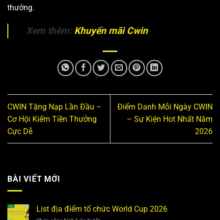
thưởng.
Xem thêm:
Khuyến mãi Cwin
CWIN Tặng Nạp Lần Đầu –
Điểm Danh Mỗi Ngày CWIN
Cơ Hội Kiếm Tiền Thưởng
– Sự Kiện Hot Nhất Năm
Cực Dễ
2026
BÀI VIẾT MỚI
List địa điểm tổ chức World Cup 2026