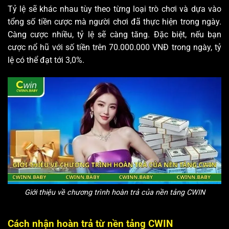
Tỷ lệ sẽ khác nhau tùy theo từng loại trò chơi và dựa vào
tổng số tiền cược mà người chơi đã thực hiện trong ngày.
Càng cược nhiều, tỷ lệ sẽ càng tăng. Đặc biệt, nếu bạn
cược nổ hũ với số tiền trên 70.000.000 VNĐ trong ngày, tỷ
lệ có thể đạt tới 3,0%.
Giới thiệu về chương trình hoàn trả của nền tảng CWIN
Cách nhận hoàn trả từ nền tảng CWIN