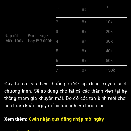
1
8k
2
8k
10k
3
8k
20k
Nạp tối
Đánh cược
thiểu 100k
hợp lệ 3 000k
4
8k
30k
5
8k
40k
6
8k
50k
7
8k
150k
Đây là cơ cấu tiền thưởng được áp dụng xuyên suốt
chương trình. Sẽ áp dụng cho tất cả các thành viên tại hệ
thống tham gia khuyến mãi. Do đó các tân binh mới chơi
nên tham khảo ngay để có trải nghiệm thuận lợi.
Xem thêm:
Cwin nhận quà đăng nhập mỗi ngày