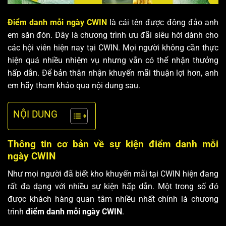
Điểm danh mỗi ngày CWIN
là cái tên được đông đảo anh
em săn đón. Đây là chương trình ưu đãi siêu hời dành cho
các hội viên hiện nay tại CWIN. Mọi người không cần thực
hiện quá nhiều nhiệm vụ nhưng vẫn có thể nhận thưởng
hấp dẫn. Để bản thân nhận khuyến mãi thuận lợi hơn, anh
em hãy tham khảo qua nội dung sau.
NỘI DUNG
Thông tin cơ bản về sự kiện điểm danh mỗi
ngày CWIN
Như mọi người đã biết kho khuyến mãi tại CWIN hiện đang
rất đa dạng với nhiều sự kiện hấp dẫn. Một trong số đó
được khách hàng quan tâm nhiều nhất chính là chương
trình
điểm danh mỗi ngày CWIN
.