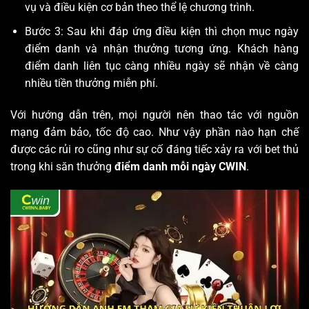
vụ và điều kiện cơ bản theo thể lệ chương trình.
Bước 3: Sau khi đáp ứng điều kiện thì chọn mục ngày
điểm danh và nhận thưởng tương ứng. Khách hàng
điểm danh liên tục càng nhiều ngày sẽ nhận về càng
nhiều tiền thưởng miễn phí.
Với hướng dẫn trên, mọi người nên thao tác với nguồn
mạng đảm bảo, tốc độ cao. Như vậy phần nào hạn chế
được các rủi ro cũng như sự cố đáng tiếc xảy ra với bet thủ
trong khi săn thưởng
điểm danh mỗi ngày CWIN
.