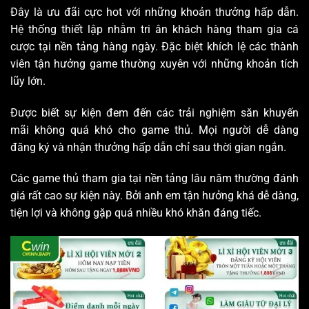
Đây là ưu đãi cực hot với những khoản thưởng hấp dẫn.
Hệ thống thiết lập nhằm tri ân khách hàng tham gia cá
cược tại nền tảng hàng ngày. Đặc biệt khích lệ các thành
viên tận hưởng game thường xuyên với những khoản tích
lũy lớn.
Được biết sự kiện đem đến các trải nghiệm săn khuyến
mãi không quá khó cho game thủ. Mọi người dễ dàng
đăng ký và nhận thưởng hấp dẫn chỉ sau thời gian ngắn.
Các game thủ tham gia tại nền tảng lâu năm thường đánh
giá rất cao sự kiện này. Bởi anh em tận hưởng khá dễ dàng,
tiện lợi và không gặp quá nhiều khó khăn đáng tiếc.