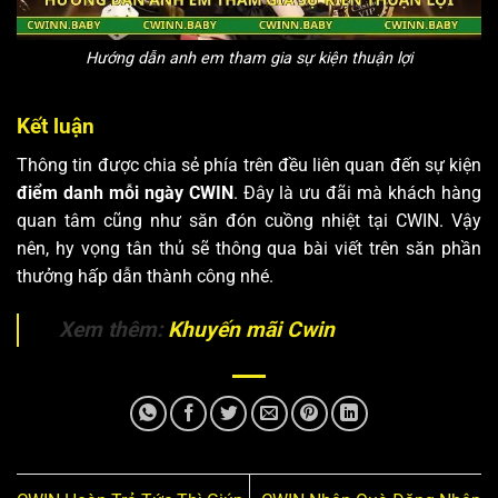
Hướng dẫn anh em tham gia sự kiện thuận lợi
Kết luận
Thông tin được chia sẻ phía trên đều liên quan đến sự kiện
điểm danh mỗi ngày CWIN
. Đây là ưu đãi mà khách hàng
quan tâm cũng như săn đón cuồng nhiệt tại CWIN. Vậy
nên, hy vọng tân thủ sẽ thông qua bài viết trên săn phần
thưởng hấp dẫn thành công nhé.
Xem thêm:
Khuyến mãi Cwin