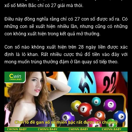
xổ số Miền Bắc chỉ có 27 giải mà thôi.
Điều này đồng nghĩa rằng chỉ có 27 con số được xổ ra. Có
những con sẽ xuất hiện nhiều lần, nhưng cũng có những
con không xuất hiện trong kết quả mở thưởng.
Con số nào không xuất hiện trên 28 ngày liền được xác
định là lô khan. Rất nhiều cược thủ đổ tiền vào đây với
mong muốn trúng thưởng đậm ở lần quay số tiếp theo.