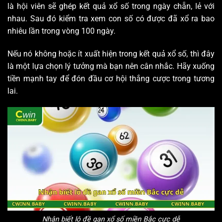
là hội viên sẽ ghép kết quả xổ số trong ngày chẵn, lẻ với
nhau. Sau đó kiểm tra xem con số có được đã xổ ra bao
nhiêu lần trong vòng 100 ngày.
Nếu nó không hoặc ít xuất hiện trong kết quả xổ số, thì đây
là một lựa chọn lý tưởng mà bạn nên cân nhắc. Hãy xuống
tiền mạnh tay để đón đầu cơ hội thắng cược trong tương
lai.
Nhận biết lô đề gan xổ số miền Bắc cực dễ