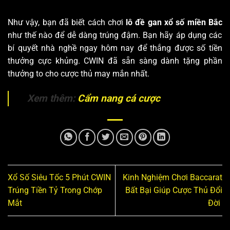
Như vậy, bạn đã biết cách chơi
lô đề gan xổ số miền Bắc
như thế nào để dễ dàng trúng đậm. Bạn hãy áp dụng các
bí quyết nhà nghề ngay hôm nay để thắng được số tiền
thưởng cực khủng. CWIN đã sẵn sàng dành tặng phần
thưởng to cho cược thủ may mắn nhất.
Xem thêm:
Cẩm nang cá cược
Xổ Số Siêu Tốc 5 Phút CWIN
Kinh Nghiệm Chơi Baccarat
Trúng Tiền Tỷ Trong Chớp
Bất Bại Giúp Cược Thủ Đổi
Mắt
Đời