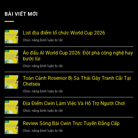
BÀI VIẾT MỚI
List địa điểm tổ chức World Cup 2026
Chức năng bình luận bị tắt
ở
List
địa
Áo đấu AI World Cup 2026: Đột phá công nghệ hay
điểm
bước lùi
tổ
Chức năng bình luận bị tắt
ở
chức
Áo
World
đấu
Cup
Toàn Cảnh Rosenior Bị Sa Thải Gây Tranh Cãi Tại
AI
2026
Chelsea
World
Chức năng bình luận bị tắt
ở
Cup
Toàn
2026:
Cảnh
Địa Điểm Cwin Làm Việc Và Hỗ Trợ Người Chơi
Đột
Rosenior
phá
Chức năng bình luận bị tắt
ở
Bị
công
Địa
Sa
nghệ
Điểm
Review Sòng Bài Cwin Trực Tuyến Đẳng Cấp
Thải
hay
Cwin
Gây
bước
Chức năng bình luận bị tắt
ở
Làm
Tranh
lùi
Review
Việc