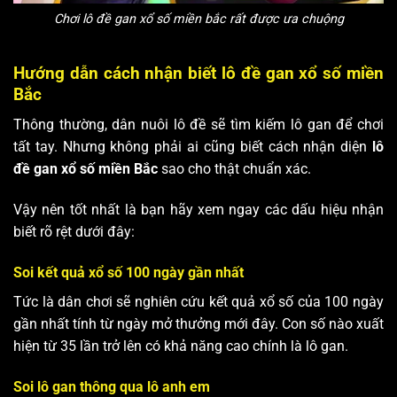
Chơi lô đề gan xổ số miền bắc rất được ưa chuộng
Hướng dẫn cách nhận biết lô đề gan xổ số miền
Bắc
Thông thường, dân nuôi lô đề sẽ tìm kiếm lô gan để chơi
tất tay. Nhưng không phải ai cũng biết cách nhận diện
lô
đề gan xổ số miền Bắc
sao cho thật chuẩn xác.
Vậy nên tốt nhất là bạn hãy xem ngay các dấu hiệu nhận
biết rõ rệt dưới đây:
Soi kết quả xổ số 100 ngày gần nhất
Tức là dân chơi sẽ nghiên cứu kết quả xổ số của 100 ngày
gần nhất tính từ ngày mở thưởng mới đây. Con số nào xuất
hiện từ 35 lần trở lên có khả năng cao chính là lô gan.
Soi lô gan thông qua lô anh em