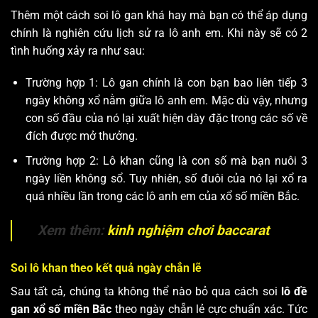
Thêm một cách soi lô gan khá hay mà bạn có thể áp dụng
chính là nghiên cứu lịch sử ra lô anh em. Khi này sẽ có 2
tình huống xảy ra như sau:
Trường hợp 1: Lô gan chính là con bạn bao liên tiếp 3
ngày không xổ nằm giữa lô anh em. Mặc dù vậy, nhưng
con số đầu của nó lại xuất hiện dày đặc trong các số về
đích được mở thưởng.
Trường hợp 2: Lô khan cũng là con số mà bạn nuôi 3
ngày liền không sổ. Tuy nhiên, số đuôi của nó lại xổ ra
quá nhiều lần trong các lô anh em của xổ số miền Bắc.
Xem thêm:
kinh nghiệm chơi baccarat
Soi lô khan theo kết quả ngày chẳn lẽ
Sau tất cả, chúng ta không thể nào bỏ qua cách soi
lô đề
gan xổ số miền Bắc
theo ngày chẵn lẻ cực chuẩn xác. Tức