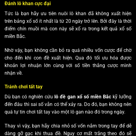
Đánh lô khan cực đại
Tức là bạn hãy ưu tiên nuôi lô khan đã không xuất hiện
trên bảng xổ số ít nhất là từ 20 ngày trở lên. Bởi đây là thời
điểm chín muồi mà con này sẽ xổ ra trong kết quả xổ số
miền Bắc.
Nhờ vậy, bạn không cần bỏ ra quá nhiều vốn cược để chờ
cho đến khi con đề xuất hiện. Qua đó tối ưu hóa được
khoản lợi nhuận lớn cùng với số tiền thắng cược mình
nhận về.
Tránh chơi tất tay
Dù bạn có nghiên cứu
lô đề gan xổ số miền Bắc
kỹ lưỡng
đến đâu thì sai số vẫn có thể xảy ra. Do đó, bạn không nên
quá tự tin chơi tất tay vào một lô gan nào đó trong ngày.
Thay vì vậy, bạn hãy chia nhỏ số vốn nắm trong tay để dễ
dàng gỡ gạc khi thua đề. Nguy cơ mất trắng theo đó sẽ