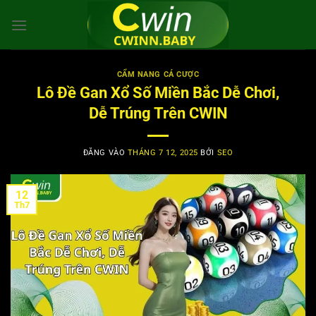
Bỏ
qua
nội
dung
CẨM NANG CÁ CƯỢC
Lô Đề Gan Xổ Số Miền Bắc Dễ Chơi,
Dễ Trúng Trên CWIN
ĐĂNG VÀO
THÁNG 7 12, 2025
BỞI
SEO
12
Th7