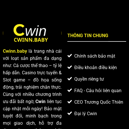
Cãi
Sòng
Và
Tại
Bài
Hỗ
Chelsea
Cwin
Trợ
Trực
Người
Tuyến
Chơi
Đẳng
Cấp
THÔNG TIN CHUNG
Cwinn.baby
là trang nhà cái
Chính sách bảo mật
với loạt sản phẩm đa dạng
như: Cá cược thể thao – tỷ lệ
Điều khoản điều kiện
hấp dẫn. Casino trực tuyến &
Quyền riêng tư
Slot game – đồ họa sống
động, trải nghiệm chân thực.
FAQ - Câu hỏi liên quan
Cùng với nhiều chương trình
ưu đãi bất ngờ,
Cwin
liên tục
CEO Trương Quốc Thiên
cập nhật mỗi ngày! Bảo mật
Đại lý Cwin
tuyệt đối, minh bạch trong
mọi giao dịch, hỗ trợ đa