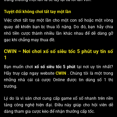
Tuyệt đối không chơi tất tay một lần
Việc chơi tất tay một lần cho một con số hoặc một vòng
quay dễ khiến bạn bị thua lỗ nặng. Do đó, bạn hãy chia
nhỏ tiền cược thành nhiều lần khác nhau để dễ dàng gỡ
gạc khi chẳng may thua đề.
CWIN – Nơi chơi xổ số siêu tốc 5 phút uy tín số
1
Bạn muốn chơi
xổ số siêu tốc 5 phút
tại nơi uy tín nhất?
Hãy truy cập ngay website
CWIN
. Chúng tôi là một trong
những nhà cái cá cược Online được tin dùng số 1 thị
trường.
Lý do là vì sân chơi cung cấp game xổ số nhanh trên nền
tảng công nghệ hiện đại. Điều này giúp cho hội viên dễ
dàng tham gia cược kèo để nhận thưởng cấp tốc.