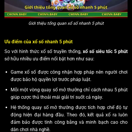
Giới thiệu tổng quan xổ số nhanh 5 phút
Ưu điểm của xổ số nhanh 5 phút
So với hình thức xổ số truyền thống,
xổ số siêu tốc 5 phút
sở hữu nhiều ưu điểm nổi bật hơn như sau:
Game xổ số được công nhận hợp pháp nên người chơi
được bảo hộ quyền lợi trước pháp luật.
Mỗi một vòng quay số mở thưởng chỉ cách nhau 5 phút
giúp cược thủ thoải mái giải trí suốt cả ngày.
Hệ thống quay số mở thưởng được tích hợp chế độ tự
động hiện đại hàng đầu. Theo đó, kết quả xổ ra luôn
đảm bảo được tính công bằng và minh bạch cao cho
dân chơi nhà nghề.