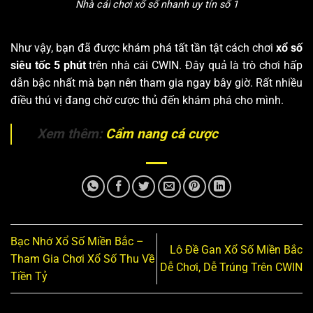
Nhà cái chơi xổ số nhanh uy tín số 1
Như vậy, bạn đã được khám phá tất tần tật cách chơi
xổ số
siêu tốc 5 phút
trên nhà cái CWIN. Đây quả là trò chơi hấp
dẫn bậc nhất mà bạn nên tham gia ngay bây giờ. Rất nhiều
điều thú vị đang chờ cược thủ đến khám phá cho mình.
Xem thêm:
Cẩm nang cá cược
Bạc Nhớ Xổ Số Miền Bắc –
Lô Đề Gan Xổ Số Miền Bắc
Tham Gia Chơi Xổ Số Thu Về
Dễ Chơi, Dễ Trúng Trên CWIN
Tiền Tỷ