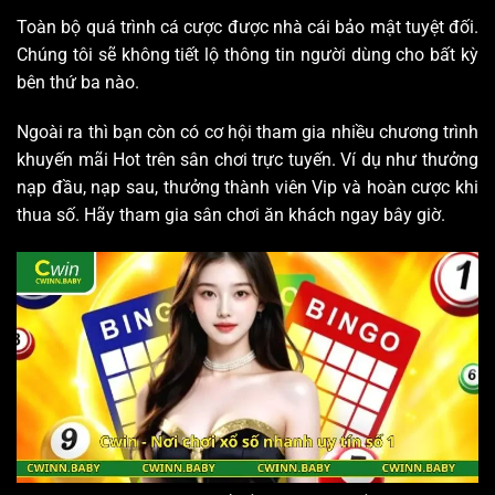
Toàn bộ quá trình cá cược được nhà cái bảo mật tuyệt đối.
Chúng tôi sẽ không tiết lộ thông tin người dùng cho bất kỳ
bên thứ ba nào.
Ngoài ra thì bạn còn có cơ hội tham gia nhiều chương trình
khuyến mãi Hot trên sân chơi trực tuyến. Ví dụ như thưởng
nạp đầu, nạp sau, thưởng thành viên Vip và hoàn cược khi
thua số. Hãy tham gia sân chơi ăn khách ngay bây giờ.