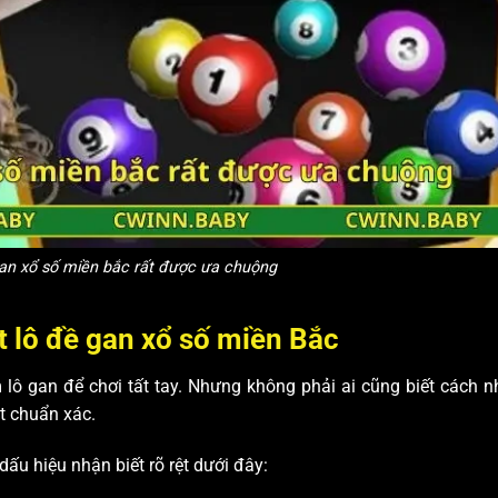
gan xổ số miền bắc rất được ưa chuộng
 lô đề gan xổ số miền Bắc
 lô gan để chơi tất tay. Nhưng không phải ai cũng biết cách 
t chuẩn xác.
ấu hiệu nhận biết rõ rệt dưới đây: