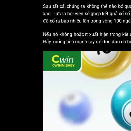
Sau tất cả, chúng ta không thể nào bỏ qu
xác. Tức là hội viên sẽ ghép kết quả xổ s
đã xổ ra bao nhiêu lần trong vòng 100 ngà
Nếu nó không hoặc ít xuất hiện trong kết
Hãy xuống tiền mạnh tay để đón đầu cơ hội