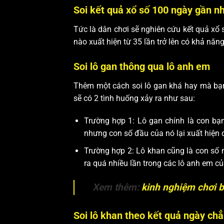
Soi kết quả xổ số 100 ngày gần n
Tức là dân chơi sẽ nghiên cứu kết quả xổ
nào xuất hiện từ 35 lần trở lên có khả năng
Soi lô gan thông qua lô anh em
Thêm một cách soi lô gan khá hay mà bạn 
sẽ có 2 tình huống xảy ra như sau:
Trường hợp 1: Lô gan chính là con bạ
nhưng con số đầu của nó lại xuất hiện
Trường hợp 2: Lô khan cũng là con số m
ra quá nhiều lần trong các lô anh em c
Xem thêm:
kinh nghiệm chơi b
Soi lô khan theo kết quả ngày chẳ