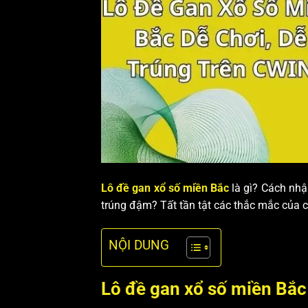
Lô đề gan xổ số miền Bắc
là gì? Cách nhậ
trúng đậm? Tất tần tật các thắc mắc của 
NỘI DUNG
Lô đề gan xổ số miền Bắc 