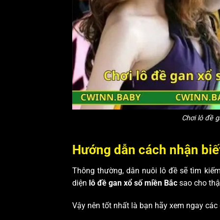
Chơi lô đề 
Hướng dẫn cách nhận biết
Thông thường, dân nuôi lô đề sẽ tìm kiếm
diện
lô đề gan xổ số miền Bắc
sao cho thậ
Vậy nên tốt nhất là bạn hãy xem ngay các d