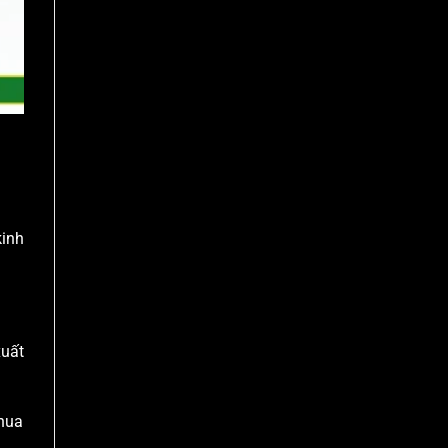
inh
xuất
thua