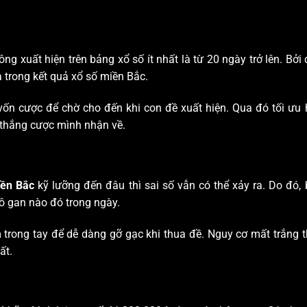
ng xuất hiện trên bảng xổ số ít nhất là từ 20 ngày trở lên. Bởi
a trong kết quả xổ số miền Bắc.
vốn cược để chờ cho đến khi con đề xuất hiện. Qua đó tối ưu
 thắng cược mình nhận về.
iền Bắc
kỹ lưỡng đến đâu thì sai số vẫn có thể xảy ra. Do đó,
lô gan nào đó trong ngày.
 trong tay để dễ dàng gỡ gạc khi thua đề. Nguy cơ mất trắng 
ất.