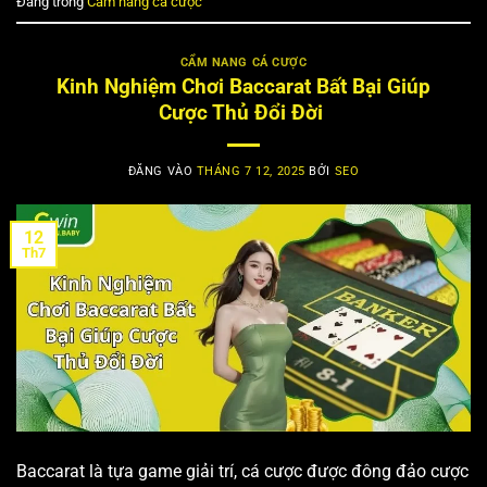
Đăng trong
Cẩm nang cá cược
CẨM NANG CÁ CƯỢC
Kinh Nghiệm Chơi Baccarat Bất Bại Giúp
Cược Thủ Đổi Đời
ĐĂNG VÀO
THÁNG 7 12, 2025
BỞI
SEO
12
Th7
Baccarat là tựa game giải trí, cá cược được đông đảo cược