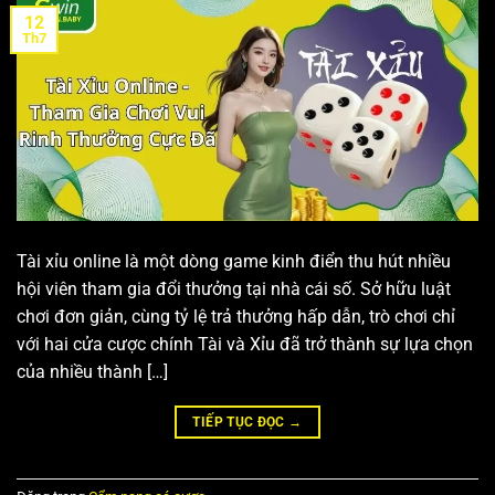
12
Th7
Tài xỉu online là một dòng game kinh điển thu hút nhiều
hội viên tham gia đổi thưởng tại nhà cái số. Sở hữu luật
chơi đơn giản, cùng tỷ lệ trả thưởng hấp dẫn, trò chơi chỉ
với hai cửa cược chính Tài và Xỉu đã trở thành sự lựa chọn
của nhiều thành […]
TIẾP TỤC ĐỌC
→