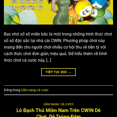
Bạc nhớ xổ số miền bắc là một trong những hình thức chơi
xổ số đặc sắc tại nhà cái CWIN. Phương pháp chơi này
mang đến cho người chơi nhiều cơ hội thu về tiền tỷ với
cách thức chơi đơn giản, hiệu quả. Để hiểu thêm về hình
thức chơi cá cược này, […]
TIẾP TỤC ĐỌC
→
Đăng trong
Cẩm nang cá cược
CẨM NANG CÁ CƯỢC
Lô Bạch Thủ Miền Nam Trên CWIN Dễ
Chơi, Dễ Trúng Đậm