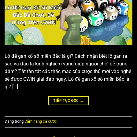
Lô đề gan xổ số miền Bắc là gì? Cách nhận biết lô gan ra
sao và đâu là kinh nghiệm vàng giúp người chơi dễ trúng
đậm? Tất tần tật các thắc mắc của cược thủ mới vào nghề
sẽ được CWIN giải đáp ngay. Lô đề gan xổ số miền Bắc là
gì? […]
TIẾP TỤC ĐỌC
→
Đăng trong
Cẩm nang cá cược