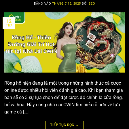
ĐĂNG VÀO
THÁNG 7 12, 2025
BỞI
SEO
12
Th7
Rồng hổ hiện đang là một trong những hình thức cá cược
online được nhiều hội viên đánh giá cao. Khi bạn tham gia
bạn sẽ có 3 sự lựa chọn để đặt cược đó chính là cửa rồng,
hổ và hòa. Hãy cùng nhà cái CWIN tìm hiểu rõ hơn về tựa
game cá […]
TIẾP TỤC ĐỌC
→