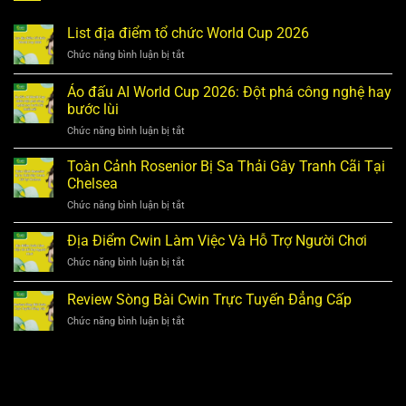
List địa điểm tổ chức World Cup 2026
Chức năng bình luận bị tắt
ở
List
địa
Áo đấu AI World Cup 2026: Đột phá công nghệ hay
điểm
bước lùi
tổ
Chức năng bình luận bị tắt
ở
chức
Áo
World
đấu
Cup
Toàn Cảnh Rosenior Bị Sa Thải Gây Tranh Cãi Tại
AI
2026
Chelsea
World
Chức năng bình luận bị tắt
ở
Cup
Toàn
2026:
Cảnh
Địa Điểm Cwin Làm Việc Và Hỗ Trợ Người Chơi
Đột
Rosenior
phá
Chức năng bình luận bị tắt
ở
Bị
công
Địa
Sa
nghệ
Điểm
Review Sòng Bài Cwin Trực Tuyến Đẳng Cấp
Thải
hay
Cwin
Gây
bước
Chức năng bình luận bị tắt
ở
Làm
Tranh
lùi
Review
Việc
Cãi
Sòng
Và
Tại
Bài
Hỗ
Chelsea
Cwin
Trợ
Trực
Người